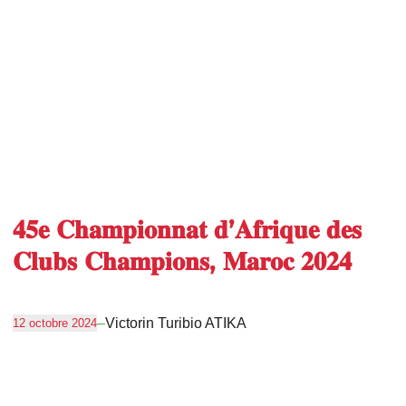
𝟒𝟓𝐞 𝐂𝐡𝐚𝐦𝐩𝐢𝐨𝐧𝐧𝐚𝐭 𝐝’𝐀𝐟𝐫𝐢𝐪𝐮𝐞 𝐝𝐞𝐬
𝐂𝐥𝐮𝐛𝐬 𝐂𝐡𝐚𝐦𝐩𝐢𝐨𝐧𝐬, 𝐌𝐚𝐫𝐨𝐜 𝟐𝟎𝟐𝟒
–
Victorin Turibio ATIKA
12 octobre 2024