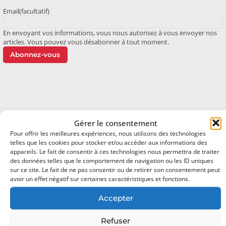
Email
(facultatif)
En envoyant vos informations, vous nous autorisez à vous envoyer nos
articles. Vous pouvez vous désabonner à tout moment.
Abonnez-vous
Oh bonjour
Gérer le consentement
Ravi de vous rencontrer.
Pour offrir les meilleures expériences, nous utilisons des technologies
telles que les cookies pour stocker et/ou accéder aux informations des
Inscrivez-vous pour recevoir
appareils. Le fait de consentir à ces technologies nous permettra de traiter
des données telles que le comportement de navigation ou les ID uniques
chaque fois du contenu génial dans
sur ce site. Le fait de ne pas consentir ou de retirer son consentement peut
votre boîte de réception.
avoir un effet négatif sur certaines caractéristiques et fonctions.
Accepter
Refuser