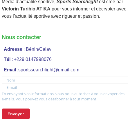
Média d’actualité sportive,
Sports Searchlight
est crée par
Victorin Turibio ATIKA
pour vous informer et décrypter avec
vous l’actualité sportive avec rigueur et passion.
Nous contacter
Adresse
: Bénin/Calavi
Tél
: +229 0147998076
Email
:sportssearchlight@gmail.com
Nom
E-mail
En envoyant vos informations, vous nous autorisez à vous envoyer des
e-mails. Vous pouvez vous désabonner à tout moment.
Envoyer