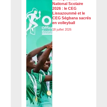
National Scolaire
2026 : le CEG
Lissazounmè et le
CEG Ségbana sacrés
en volleyball
18 juillet 2026