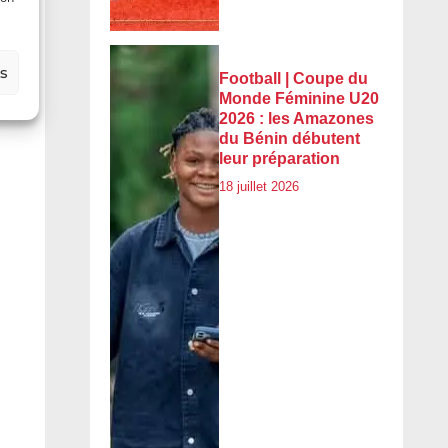
es
Football | Coupe du
Monde Féminine U20
2026 : les Amazones
du Bénin débutent
leur préparation
18 juillet 2026