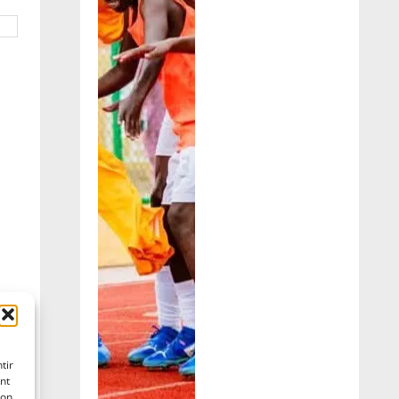
tir
nt
son