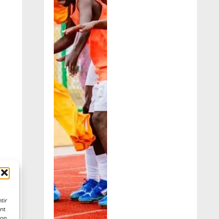
tir
nt
son