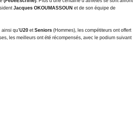
me
(FébéEscrime)
. Plus d’une centaine d’athlètes se sont affron
ésident
Jacques OKOUMASSOUN
et de son équipe de
ainsi qu’
U20
et
Seniors
(Hommes), les compétiteurs ont offert
es, les meilleurs ont été récompensés, avec le podium suivant 