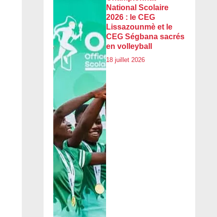
National Scolaire
2026 : le CEG
Lissazounmè et le
CEG Ségbana sacrés
en volleyball
18 juillet 2026