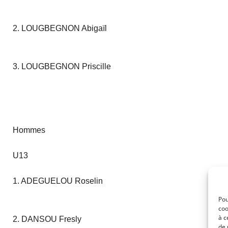
2. LOUGBEGNON Abigaïl
3. LOUGBEGNON Priscille
Hommes
U13
1. ADEGUELOU Roselin
Pou
coo
à c
2. DANSOU Fresly
de 