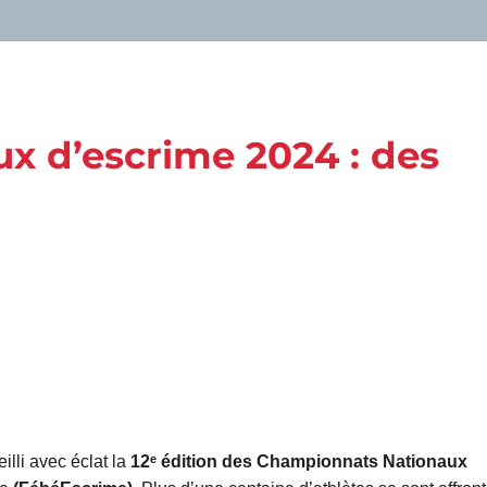
 d’escrime 2024 : des
lli avec éclat la
12ᵉ édition des Championnats Nationaux