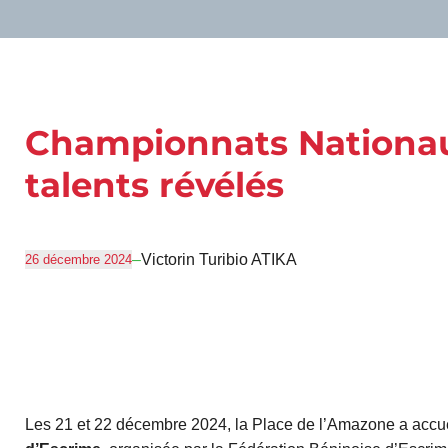
Championnats Nationaux
talents révélés
–
Victorin Turibio ATIKA
26 décembre 2024
Les 21 et 22 décembre 2024, la Place de l’Amazone a accuei