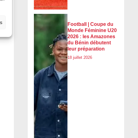
es
Football | Coupe du
Monde Féminine U20
2026 : les Amazones
du Bénin débutent
leur préparation
18 juillet 2026