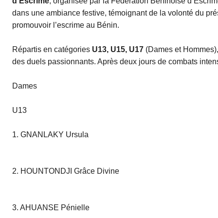
d’Escrime
, organisée par la Fédération Béninoise d’Escri
dans une ambiance festive, témoignant de la volonté du pr
promouvoir l’escrime au Bénin.
Répartis en catégories
U13, U15, U17
(Dames et Hommes), 
des duels passionnants. Après deux jours de combats intens
Dames
U13
1. GNANLAKY Ursula
2. HOUNTONDJI Grâce Divine
3. AHUANSE Pénielle