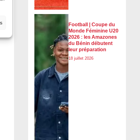
es
Football | Coupe du
Monde Féminine U20
2026 : les Amazones
du Bénin débutent
leur préparation
18 juillet 2026