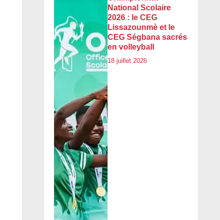
National Scolaire
2026 : le CEG
Lissazounmè et le
CEG Ségbana sacrés
en volleyball
18 juillet 2026