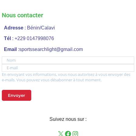
Nous contacter
Adresse
: Bénin/Calavi
Tél
: +229 0147998076
Email
:sportssearchlight@gmail.com
Nom
E-mail
En envoyant vos informations, vous nous autorisez à vous envoyer des
e-mails. Vous pouvez vous désabonner à tout moment.
Envoyer
Suivez nous sur :