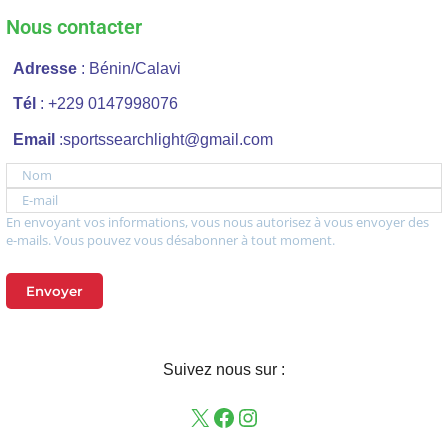
Nous contacter
Adresse
: Bénin/Calavi
Tél
: +229 0147998076
Email
:sportssearchlight@gmail.com
Nom
E-mail
En envoyant vos informations, vous nous autorisez à vous envoyer des
e-mails. Vous pouvez vous désabonner à tout moment.
Envoyer
Suivez nous sur :