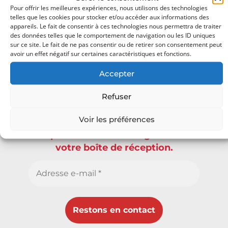
En envoyant vos informations, vous nous autorisez à vous envoyer nos
Pour offrir les meilleures expériences, nous utilisons des technologies
articles. Vous pouvez vous désabonner à tout moment.
telles que les cookies pour stocker et/ou accéder aux informations des
Abonnez-vous
appareils. Le fait de consentir à ces technologies nous permettra de traiter
des données telles que le comportement de navigation ou les ID uniques
sur ce site. Le fait de ne pas consentir ou de retirer son consentement peut
avoir un effet négatif sur certaines caractéristiques et fonctions.
Accepter
Oh bonjour
Refuser
Ravi de vous rencontrer.
Voir les préférences
Inscrivez-vous pour recevoir
chaque fois du contenu génial dans
votre boîte de réception.