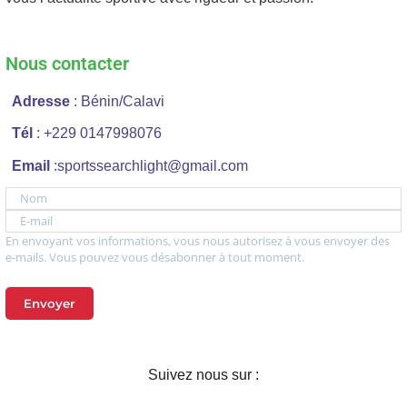
Nous contacter
Adresse
: Bénin/Calavi
Tél
: +229 0147998076
Email
:sportssearchlight@gmail.com
Nom
E-mail
En envoyant vos informations, vous nous autorisez à vous envoyer des
e-mails. Vous pouvez vous désabonner à tout moment.
Envoyer
Suivez nous sur :