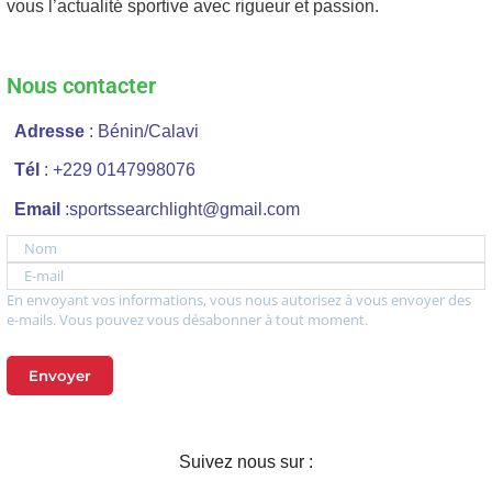
vous l’actualité sportive avec rigueur et passion.
Nous contacter
Adresse
: Bénin/Calavi
Tél
: +229 0147998076
Email
:sportssearchlight@gmail.com
Nom
E-mail
En envoyant vos informations, vous nous autorisez à vous envoyer des
e-mails. Vous pouvez vous désabonner à tout moment.
Envoyer
Suivez nous sur :