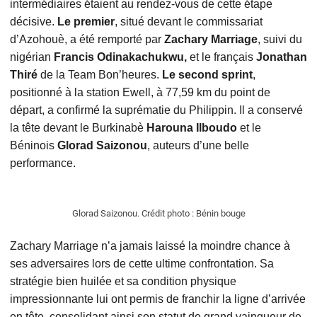
intermédiaires étaient au rendez-vous de cette étape
décisive.
Le premier
, situé devant le commissariat
d’Azohouè, a été remporté par
Zachary Marriage
, suivi du
nigérian
Francis Odinakachukwu,
et le français
Jonathan
Thiré
de la Team Bon’heures.
Le second
sprint
,
positionné à la station Ewell, à 77,59 km du point de
départ, a confirmé la suprématie du Philippin. Il a conservé
la tête devant le Burkinabè
Harouna Ilboudo
et le
Béninois
Glorad Saizonou
, auteurs d’une belle
performance.
Glorad Saizonou. Crédit photo : Bénin bouge
Zachary Marriage n’a jamais laissé la moindre chance à
ses adversaires lors de cette ultime confrontation. Sa
stratégie bien huilée et sa condition physique
impressionnante lui ont permis de franchir la ligne d’arrivée
en tête, consolidant ainsi son statut de grand vainqueur de