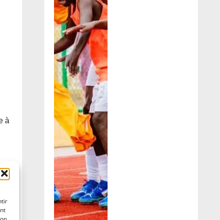
e à
tir
nt
son