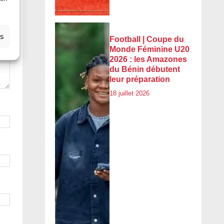
es
Football | Coupe du
Monde Féminine U20
2026 : les Amazones
du Bénin débutent
leur préparation
18 juillet 2026