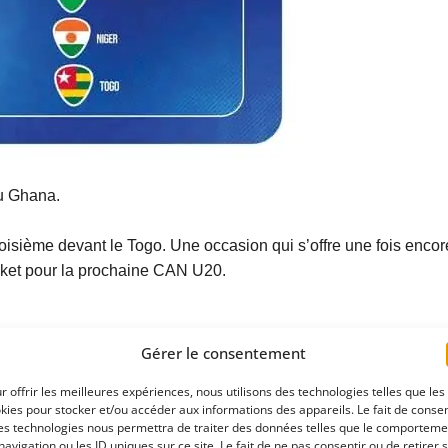
au Ghana.
roisième devant le Togo. Une occasion qui s’offre une fois encor
ticket pour la prochaine CAN U20.
Gérer le consentement
r offrir les meilleures expériences, nous utilisons des technologies telles que les
kies pour stocker et/ou accéder aux informations des appareils. Le fait de consen
es technologies nous permettra de traiter des données telles que le comporteme
atoires sont indiqués avec
*
navigation ou les ID uniques sur ce site. Le fait de ne pas consentir ou de retirer 