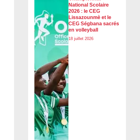
National Scolaire
2026 : le CEG
Lissazounmè et le
CEG Ségbana sacrés
en volleyball
18 juillet 2026