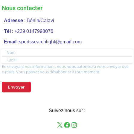
Nous contacter
Adresse
: Bénin/Calavi
Tél
: +229 0147998076
Email
:sportssearchlight@gmail.com
Nom
E-mail
En envoyant vos informations, vous nous autorisez à vous envoyer des
e-mails. Vous pouvez vous désabonner à tout moment.
Envoyer
Suivez nous sur :