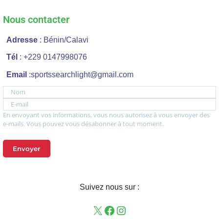
Nous contacter
Adresse
: Bénin/Calavi
Tél
: +229 0147998076
Email
:sportssearchlight@gmail.com
Nom
E-mail
En envoyant vos informations, vous nous autorisez à vous envoyer des
e-mails. Vous pouvez vous désabonner à tout moment.
Envoyer
Suivez nous sur :