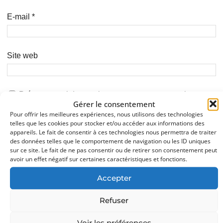
E-mail
*
Site web
Prévenez-moi de tous les nouveaux commentaires par
Gérer le consentement
e-mail.
Pour offrir les meilleures expériences, nous utilisons des technologies
telles que les cookies pour stocker et/ou accéder aux informations des
Prévenez-moi de tous les nouveaux articles par e-mail.
appareils. Le fait de consentir à ces technologies nous permettra de traiter
des données telles que le comportement de navigation ou les ID uniques
sur ce site. Le fait de ne pas consentir ou de retirer son consentement peut
avoir un effet négatif sur certaines caractéristiques et fonctions.
Accepter
Email
(facultatif)
Refuser
En envoyant vos informations, vous nous autorisez à vous envoyer nos
articles. Vous pouvez vous désabonner à tout moment.
Voir les préférences