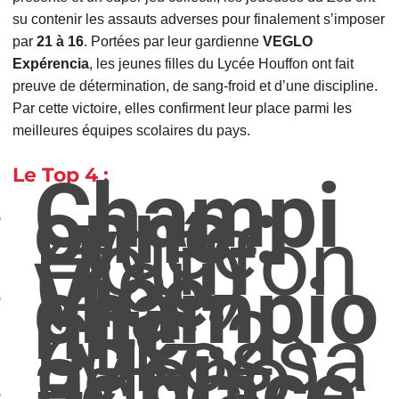
su contenir les assauts adverses pour finalement s’imposer
par
21 à 16
. Portées par leur gardienne
VEGLO
Expérencia
, les jeunes filles du Lycée Houffon ont fait
preuve de détermination, de sang-froid et d’une discipline.
Par cette victoire, elles confirment leur place parmi les
meilleures équipes scolaires du pays.
Le Top 4 :
Champi
onne :
Lycée
Houffon
(Zou)
Vice-
champio
nne :
CEG 2
Lokossa
(Mono)
3ᵉ place