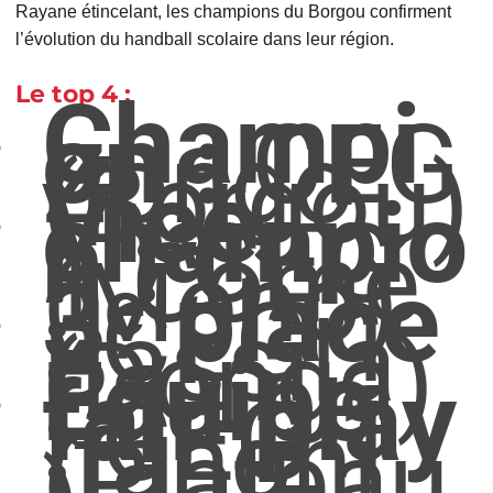
Rayane étincelant, les champions du Borgou confirment
l’évolution du handball scolaire dans leur région.
Le top 4 :
Champi
on :
CEG
Zongo
(Borgou)
Vice-
champio
n :
CEG
1 Comé
(Mono)
3ᵉ place
:
CEG 1
Bassila
(Donga)
Équipe
fair-play
:
CEG 1
Ifangni
(Plateau