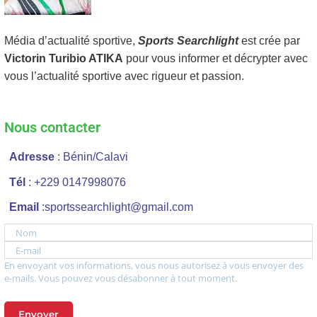
Média d’actualité sportive,
Sports Searchlight
est crée par
Victorin Turibio ATIKA
pour vous informer et décrypter avec
vous l’actualité sportive avec rigueur et passion.
Nous contacter
Adresse
: Bénin/Calavi
Tél
: +229 0147998076
Email
:sportssearchlight@gmail.com
Nom
E-mail
En envoyant vos informations, vous nous autorisez à vous envoyer des
e-mails. Vous pouvez vous désabonner à tout moment.
Envoyer