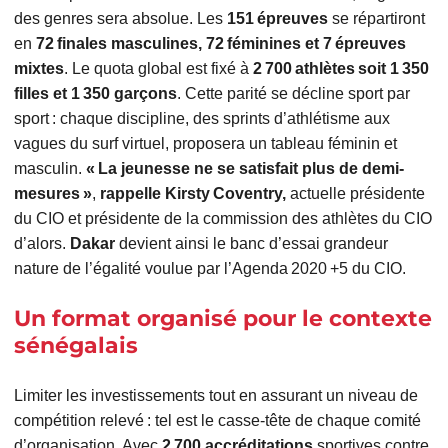
des genres sera absolue. Les
151 épreuves
se répartiront
en
72 finales masculines, 72 féminines et 7 épreuves
mixtes
. Le quota global est fixé à
2 700 athlètes soit 1 350
filles et 1 350 garçons
. Cette parité se décline sport par
sport : chaque discipline, des sprints d’athlétisme aux
vagues du surf virtuel, proposera un tableau féminin et
masculin.
« La jeunesse ne se satisfait plus de demi-
mesures »
,
rappelle Kirsty Coventry,
actuelle présidente
du CIO et présidente de la commission des athlètes du CIO
d’alors.
Dakar
devient ainsi le banc d’essai grandeur
nature de l’égalité voulue par l’Agenda 2020 +5 du CIO.
Un format organisé pour le contexte
sénégalais
Limiter les investissements tout en assurant un niveau de
compétition relevé : tel est le casse‑tête de chaque comité
d’organisation. Avec
2 700 accréditations
sportives contre