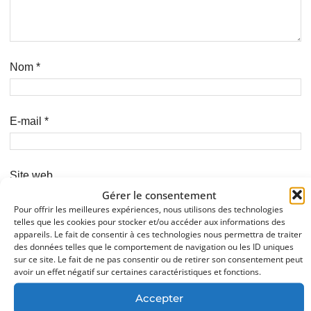
Nom
*
E-mail
*
Site web
Gérer le consentement
Pour offrir les meilleures expériences, nous utilisons des technologies
telles que les cookies pour stocker et/ou accéder aux informations des
Prévenez-moi de tous les nouveaux commentaires par
appareils. Le fait de consentir à ces technologies nous permettra de traiter
des données telles que le comportement de navigation ou les ID uniques
e-mail.
sur ce site. Le fait de ne pas consentir ou de retirer son consentement peut
avoir un effet négatif sur certaines caractéristiques et fonctions.
Prévenez-moi de tous les nouveaux articles par e-mail.
Accepter