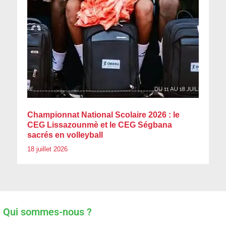
Championnat National Scolaire 2026 : le
CEG Lissazounmè et le CEG Ségbana
sacrés en volleyball
18 juillet 2026
Qui sommes-nous ?