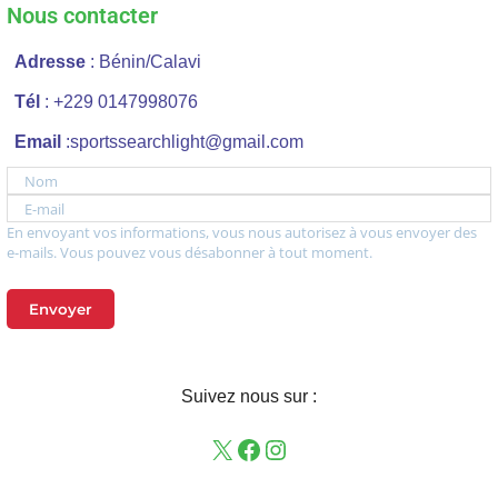
Nous contacter
Adresse
: Bénin/Calavi
Tél
: +229 0147998076
Email
:sportssearchlight@gmail.com
Nom
E-mail
En envoyant vos informations, vous nous autorisez à vous envoyer des
e-mails. Vous pouvez vous désabonner à tout moment.
Envoyer
Suivez nous sur :