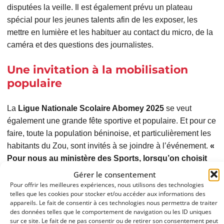
disputées la veille. Il est également prévu un plateau
spécial pour les jeunes talents afin de les exposer, les
mettre en lumière et les habituer au contact du micro, de la
caméra et des questions des journalistes.
Une invitation à la mobilisation
populaire
La
Ligue Nationale Scolaire Abomey 2025
se veut
également une grande fête sportive et populaire. Et pour ce
faire, toute la population béninoise, et particulièrement les
habitants du Zou, sont invités à se joindre à l’événement.
«
Pour nous au ministère des Sports, lorsqu’on choisit
une ville dans un département, c’est tout le
Gérer le consentement
département qui est concerné par la fête. Donc je
Pour offrir les meilleures expériences, nous utilisons des technologies
telles que les cookies pour stocker et/ou accéder aux informations des
voudrais inviter toutes les neuf communes du Zou à se
appareils. Le fait de consentir à ces technologies nous permettra de traiter
joindre à nous, à partir du 4 au soir jusqu’au 13
des données telles que le comportement de navigation ou les ID uniques
sur ce site. Le fait de ne pas consentir ou de retirer son consentement peut
septembre, pour découvrir ce que nos athlètes ont