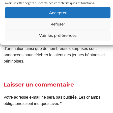
avoir un effet négatif sur certaines caractéristiques et fonctions.
dans la tête, entre les jambes et dans les mains pour le
développement du sport béninois »
, a lancé le Directeur
Accepter
Général de l’OBSSU,
Dr Victor Soumon Lawin
.
Refuser
Ainsi, au-delà du spectacle sportif, cette édition s’annonce
Voir les préférences
comme un moment de communion nationale autour de la
jeunesse et de l’avenir du sport béninois. Des soirées
d’animation ainsi que de nombreuses surprises sont
annoncées pour célébrer le talent des jeunes béninois et
béninoises.
Laisser un commentaire
Votre adresse e-mail ne sera pas publiée.
Les champs
obligatoires sont indiqués avec
*