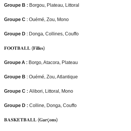
Groupe B :
Borgou, Plateau, Littoral
Groupe C
: Ouémé, Zou, Mono
Groupe D
: Donga, Collines, Couffo
𝐅𝐎𝐎𝐓𝐁𝐀𝐋𝐋 (𝐅𝐢𝐥𝐥𝐞𝐬)
Groupe A :
Borgo, Atacora, Plateau
Groupe B
: Ouémé, Zou, Atlantique
Groupe C :
Alibori, Littoral, Mono
Groupe D :
Colline, Donga, Couffo
𝐁𝐀𝐒𝐊𝐄𝐓𝐁𝐀𝐋𝐋 (𝐆𝐚𝐫ç𝐨𝐧𝐬)