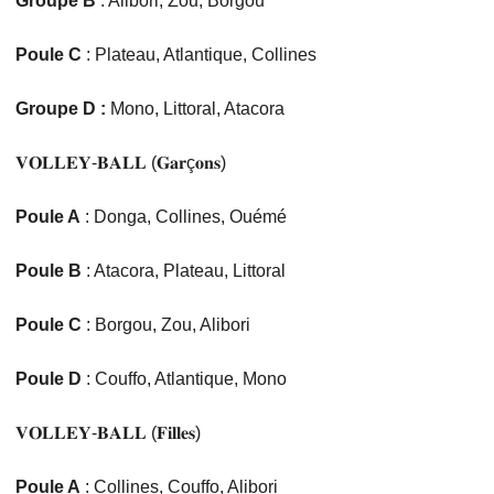
Groupe B
: Alibori, Zou, Borgou
Poule C
: Plateau, Atlantique, Collines
Groupe D :
Mono, Littoral, Atacora
𝐕𝐎𝐋𝐋𝐄𝐘-𝐁𝐀𝐋𝐋 (𝐆𝐚𝐫ç𝐨𝐧𝐬)
Poule A
: Donga, Collines, Ouémé
Poule B
: Atacora, Plateau, Littoral
Poule C
: Borgou, Zou, Alibori
Poule D
: Couffo, Atlantique, Mono
𝐕𝐎𝐋𝐋𝐄𝐘-𝐁𝐀𝐋𝐋 (𝐅𝐢𝐥𝐥𝐞𝐬)
Poule A
: Collines, Couffo, Alibori