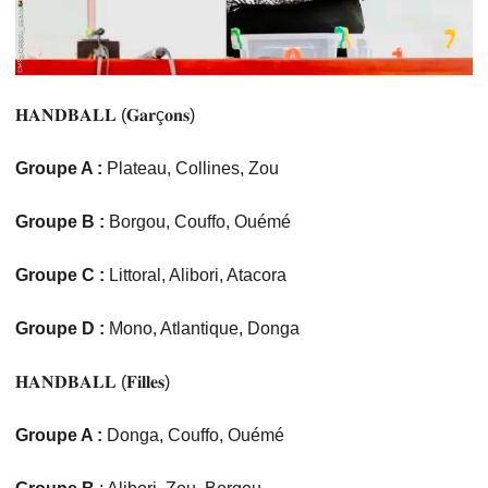
𝐇𝐀𝐍𝐃𝐁𝐀𝐋𝐋 (𝐆𝐚𝐫ç𝐨𝐧𝐬)
Groupe A :
Plateau, Collines, Zou
Groupe B :
Borgou, Couffo, Ouémé
Groupe C :
Littoral, Alibori, Atacora
Groupe D :
Mono, Atlantique, Donga
𝐇𝐀𝐍𝐃𝐁𝐀𝐋𝐋 (𝐅𝐢𝐥𝐥𝐞𝐬)
Groupe A :
Donga, Couffo, Ouémé