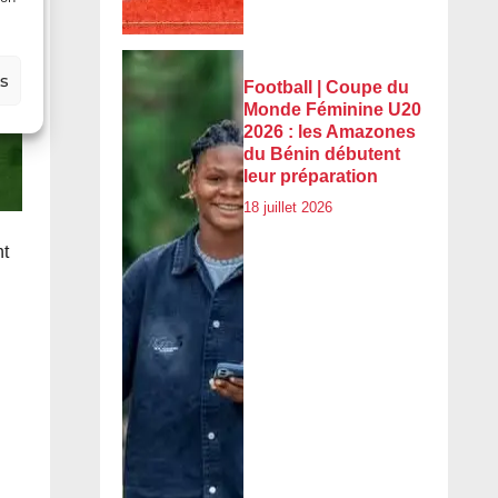
es
Football | Coupe du
Monde Féminine U20
2026 : les Amazones
du Bénin débutent
leur préparation
18 juillet 2026
nt