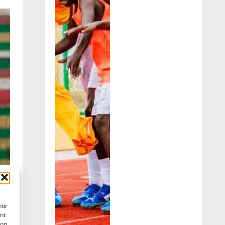
tir
nt
son