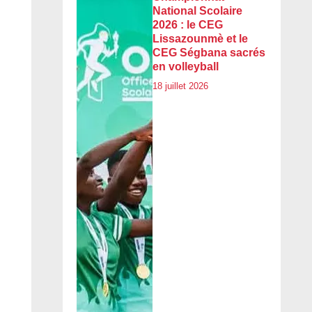
National Scolaire
2026 : le CEG
Lissazounmè et le
CEG Ségbana sacrés
en volleyball
18 juillet 2026