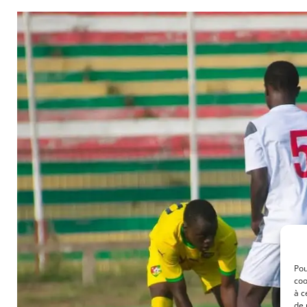
Pou
coo
à c
de 