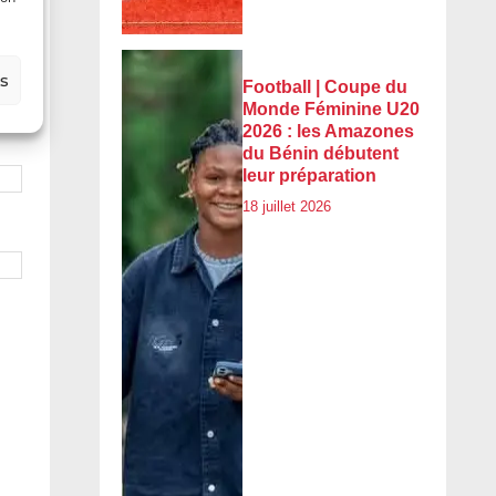
es
Football | Coupe du
Monde Féminine U20
2026 : les Amazones
du Bénin débutent
leur préparation
18 juillet 2026