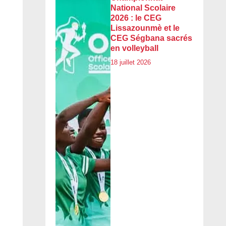
National Scolaire
2026 : le CEG
Lissazounmè et le
CEG Ségbana sacrés
en volleyball
18 juillet 2026