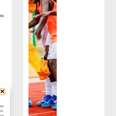
ois
tir
nt
son