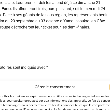
he facile. Leur premier défi les attend déjà ce dimanche 21
a Faso
. Ils affronteront trois jours plus tard, soit le mercredi 24
s. Face à ses géants de la sous région, les représentants bénin
endra du 20 septembre au 03 octobre à Yamoussoukro, en Côte
roupe décrocheront leur ticket pour les demi-finales.
atoires sont indiqués avec
*
Gérer le consentement
r offrir les meilleures expériences, nous utilisons des technologies telles que les
kies pour stocker et/ou accéder aux informations des appareils. Le fait de consen
es technologies nous permettra de traiter des données telles que le comporteme
navigation ou les ID uniques sur ce site. Le fait de ne pas consentir ou de retirer 