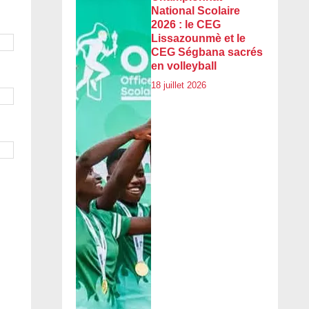
National Scolaire
2026 : le CEG
Lissazounmè et le
CEG Ségbana sacrés
en volleyball
18 juillet 2026