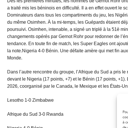
Dès les premières minutes, les hommes de Gernot Rohr ont ét
a traité mis les béninois en difficulté. Il a en effet ouvert l
Dominateurs dans tous les compartiments du jeu, les Nigérian
du même Osimhen. À la mi-temps, les Guépards étaient déjà 
poursuivi. Osimhen, intenable, a signé un triplé à la 51è min
changements opérés par Gernot Rohr pour redonner de l’éner
tendance. En toute fin de match, les Super Eagles ont ajout
la note.Nigeria 4-0 Bénin. Une défaite amère qui met fin au
Monde.
Dans l’autre rencontre du groupe, l’Afrique du Sud a pris le
devant le Nigeria (17 points, +7) et le Bénin (17 points, +1)
2026, coorganisé par le Canada, le Mexique et les États-Uni
Lesotho 1-0 Zimbabwe
Pou
Afrique du Sud 3-0 Rwanda
coo
à c
de 