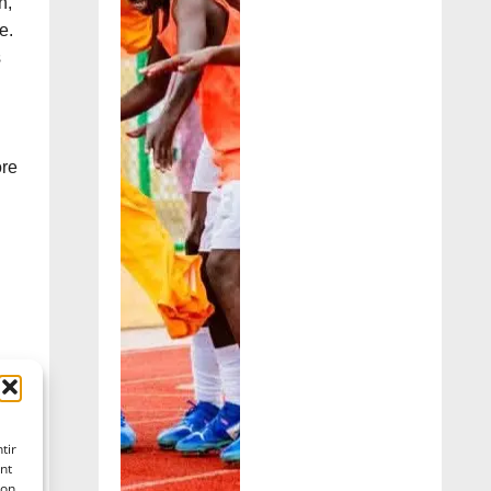
n,
e.
s
ore
tir
nt
son