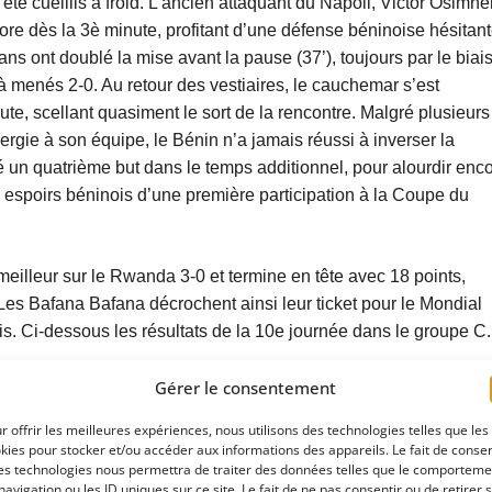
é cueillis à froid. L’ancien attaquant du Napoli, Victor Osimhe
e score dès la 3è minute, profitant d’une défense béninoise hésitant
s ont doublé la mise avant la pause (37’), toujours par le biai
menés 2-0. Au retour des vestiaires, le cauchemar s’est
ute, scellant quasiment le sort de la rencontre. Malgré plusieurs
gie à son équipe, le Bénin n’a jamais réussi à inverser la
é un quatrième but dans le temps additionnel, pour alourdir enc
x espoirs béninois d’une première participation à la Coupe du
 meilleur sur le Rwanda 3-0 et termine en tête avec 18 points,
. Les Bafana Bafana décrochent ainsi leur ticket pour le Mondial
s. Ci-dessous les résultats de la 10e journée dans le groupe C.
Gérer le consentement
r offrir les meilleures expériences, nous utilisons des technologies telles que les
kies pour stocker et/ou accéder aux informations des appareils. Le fait de consen
es technologies nous permettra de traiter des données telles que le comporteme
navigation ou les ID uniques sur ce site. Le fait de ne pas consentir ou de retirer 