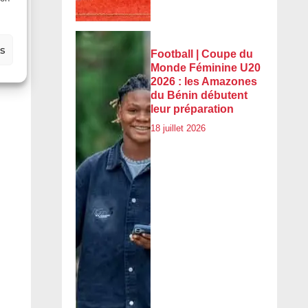
es
Football | Coupe du
Monde Féminine U20
2026 : les Amazones
du Bénin débutent
leur préparation
18 juillet 2026