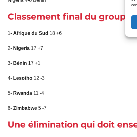
Nigeria 4-0 Bénin
con
Classement final du groupe
1-
Afrique du Sud
18 +6
2-
Nigeria
17 +7
3-
Bénin
17 +1
4-
Lesotho
12 -3
5-
Rwanda
11 -4
6-
Zimbabwe
5 -7
Une élimination qui doit ens