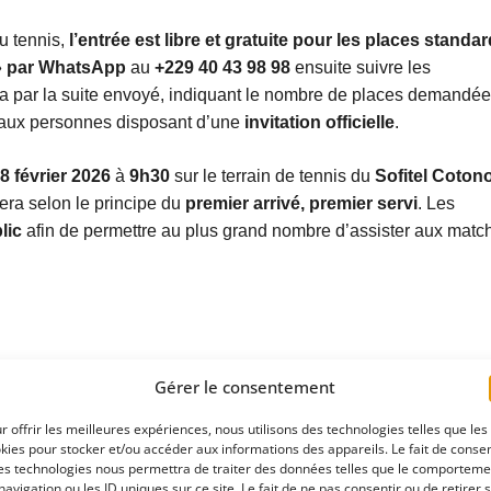
du tennis,
l’entrée est libre et gratuite pour les places standa
» par WhatsApp
au
+229 40 43 98 98
ensuite suivre les
a par la suite envoyé, indiquant le nombre de places demandée
t aux personnes disposant d’une
invitation officielle
.
 février 2026
à
9h30
sur le terrain de tennis du
Sofitel Coton
fera selon le principe du
premier arrivé, premier servi
. Les
lic
afin de permettre au plus grand nombre d’assister aux matc
Gérer le consentement
atoires sont indiqués avec
*
r offrir les meilleures expériences, nous utilisons des technologies telles que les
kies pour stocker et/ou accéder aux informations des appareils. Le fait de consen
es technologies nous permettra de traiter des données telles que le comporteme
navigation ou les ID uniques sur ce site. Le fait de ne pas consentir ou de retirer 