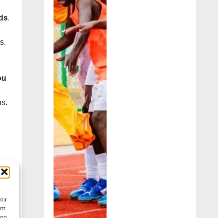
rds
.
s.
ou
hs.
tir
nt
son