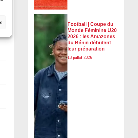
es
Football | Coupe du
Monde Féminine U20
2026 : les Amazones
du Bénin débutent
leur préparation
18 juillet 2026