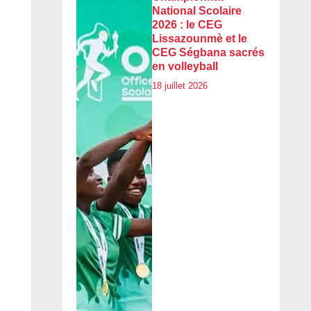
National Scolaire
2026 : le CEG
Lissazounmè et le
CEG Ségbana sacrés
en volleyball
18 juillet 2026