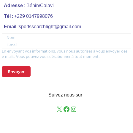
Adresse
: Bénin/Calavi
Tél
: +229 0147998076
Email
:sportssearchlight@gmail.com
Nom
E-mail
En envoyant vos informations, vous nous autorisez à vous envoyer des
e-mails. Vous pouvez vous désabonner à tout moment.
Envoyer
Suivez nous sur :
——–