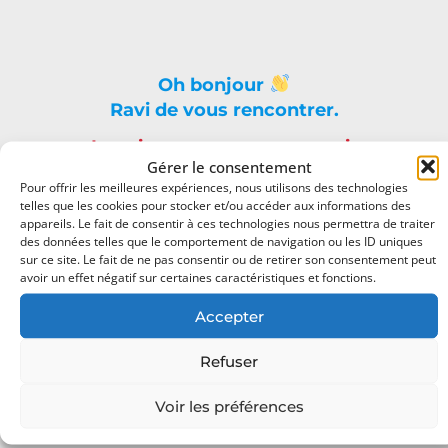
Oh bonjour
Ravi de vous rencontrer.
Inscrivez-vous pour recevoir
Gérer le consentement
chaque fois du contenu génial dans
Pour offrir les meilleures expériences, nous utilisons des technologies
votre boîte de réception.
telles que les cookies pour stocker et/ou accéder aux informations des
appareils. Le fait de consentir à ces technologies nous permettra de traiter
des données telles que le comportement de navigation ou les ID uniques
sur ce site. Le fait de ne pas consentir ou de retirer son consentement peut
avoir un effet négatif sur certaines caractéristiques et fonctions.
Accepter
Refuser
Vos données ne seront pas diffusées !
Consultez notre
politique de confidentialité
Voir les préférences
pour plus d’informations.