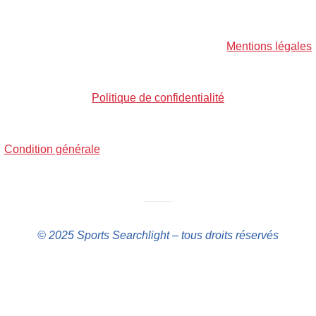
Mentions légales
Politique de confidentialité
Condition générale
Oh bonjour
Ravi de vous rencontrer.
——–
Inscrivez-vous pour recevoir chaque fois du
contenu génial dans votre boîte de
© 2025 Sports Searchlight – tous droits réservés
réception.