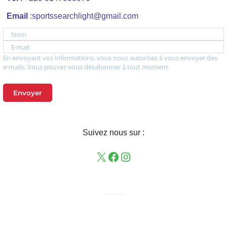
Email
:sportssearchlight@gmail.com
Nom
E-mail
En envoyant vos informations, vous nous autorisez à vous envoyer des
e-mails. Vous pouvez vous désabonner à tout moment.
Envoyer
Suivez nous sur :
——–