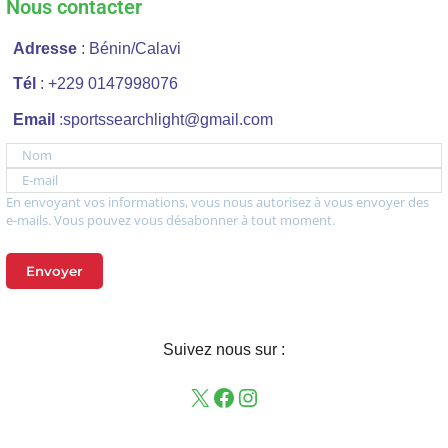
Nous contacter
Adresse
: Bénin/Calavi
Tél
: +229 0147998076
Email
:sportssearchlight@gmail.com
Nom
E-mail
En envoyant vos informations, vous nous autorisez à vous envoyer des
e-mails. Vous pouvez vous désabonner à tout moment.
Envoyer
Suivez nous sur :