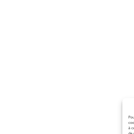
Pou
coo
à c
de 