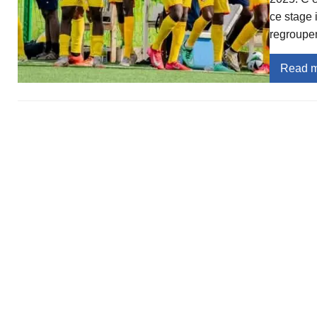
ce stage 
regroupe
Read 