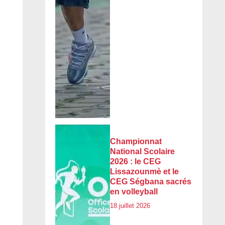
Championnat
National Scolaire
2026 : le CEG
Lissazounmè et le
CEG Ségbana sacrés
en volleyball
18 juillet 2026