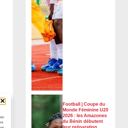
Football | Coupe du
Monde Féminine U20
2026 : les Amazones
tir
du Bénin débutent
nt
leur préparation
son