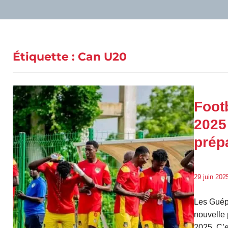
Étiquette :
Can U20
Foot
2025
prép
29 juin 202
Les Guépa
nouvelle
2025. C’e