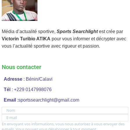
Média d’actualité sportive,
Sports Searchlight
est crée par
Victorin Turibio ATIKA
pour vous informer et décrypter avec
vous l’actualité sportive avec rigueur et passion.
Nous contacter
Adresse
: Bénin/Calavi
Tél
: +229 0147998076
Email
:sportssearchlight@gmail.com
Nom
E-mail
En envoyant vos informations, vous nous autorisez à vous envoyer des
e-mails. Vous pouvez vous désabonner à tout moment.