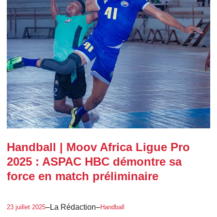
Handball | Moov Africa Ligue Pro
2025 : ASPAC HBC démontre sa
force en match préliminaire
–
La Rédaction
–
23 juillet 2025
Handball