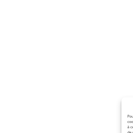
Pou
coo
à c
de 