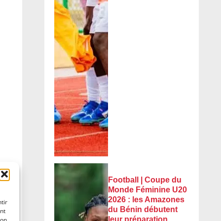
Football | Coupe du
Monde Féminine U20
2026 : les Amazones
tir
du Bénin débutent
nt
leur préparation
son