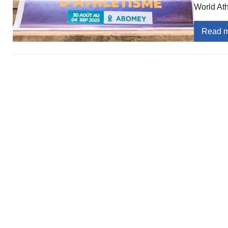
World Ath
Read 