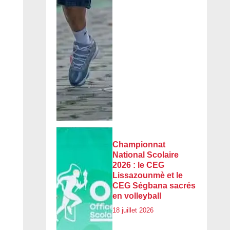
Championnat
National Scolaire
2026 : le CEG
Lissazounmè et le
CEG Ségbana sacrés
en volleyball
18 juillet 2026