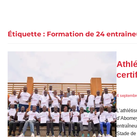
Étiquette :
Formation de 24 entraîne
Athl
certi
4 septembr
L’athléti
d’Abomey 
entraîneu
Stade de