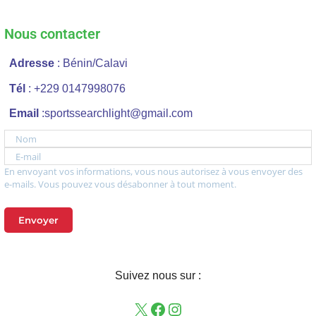
Nous contacter
Adresse
: Bénin/Calavi
Tél
: +229 0147998076
Email
:sportssearchlight@gmail.com
Nom
E-mail
En envoyant vos informations, vous nous autorisez à vous envoyer des
e-mails. Vous pouvez vous désabonner à tout moment.
Envoyer
Suivez nous sur :