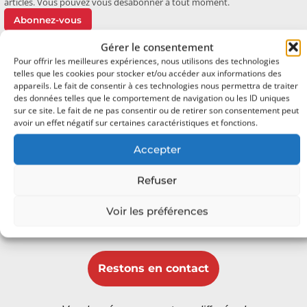
articles. Vous pouvez vous désabonner à tout moment.
Abonnez-vous
Gérer le consentement
Pour offrir les meilleures expériences, nous utilisons des technologies
telles que les cookies pour stocker et/ou accéder aux informations des
appareils. Le fait de consentir à ces technologies nous permettra de traiter
des données telles que le comportement de navigation ou les ID uniques
Oh bonjour
sur ce site. Le fait de ne pas consentir ou de retirer son consentement peut
Ravi de vous rencontrer.
avoir un effet négatif sur certaines caractéristiques et fonctions.
Inscrivez-vous pour recevoir
Accepter
chaque fois du contenu génial dans
Refuser
votre boîte de réception.
Voir les préférences