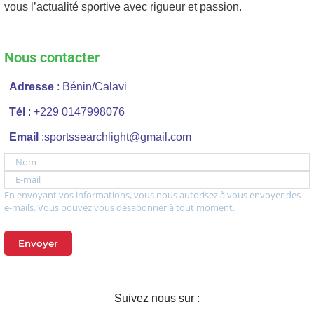
vous l’actualité sportive avec rigueur et passion.
Nous contacter
Adresse
: Bénin/Calavi
Tél
: +229 0147998076
Email
:sportssearchlight@gmail.com
Nom
E-mail
En envoyant vos informations, vous nous autorisez à vous envoyer des
e-mails. Vous pouvez vous désabonner à tout moment.
Envoyer
Suivez nous sur :