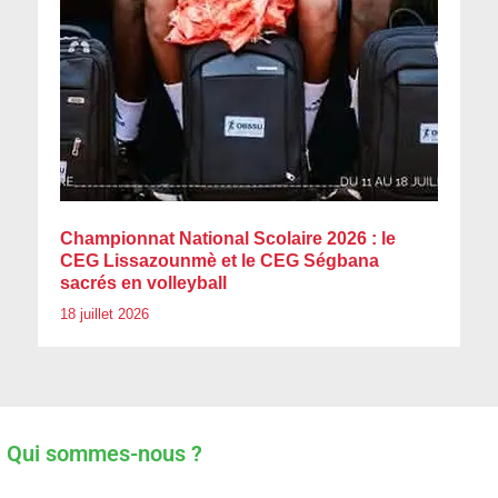
Championnat National Scolaire 2026 : le
CEG Lissazounmè et le CEG Ségbana
sacrés en volleyball
18 juillet 2026
Qui sommes-nous ?