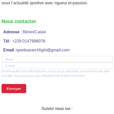
vous l’actualité sportive avec rigueur et passion.
Nous contacter
Adresse
: Bénin/Calavi
Tél
: +229 0147998076
Email
:sportssearchlight@gmail.com
Nom
E-mail
En envoyant vos informations, vous nous autorisez à vous envoyer des
e-mails. Vous pouvez vous désabonner à tout moment.
Envoyer
Suivez nous sur :