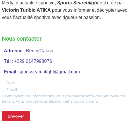
Média d’actualité sportive,
Sports Searchlight
est crée par
Victorin Turibio ATIKA
pour vous informer et décrypter avec
vous l’actualité sportive avec rigueur et passion.
Nous contacter
Adresse
: Bénin/Calavi
Tél
: +229 0147998076
Email
:sportssearchlight@gmail.com
Nom
E-mail
En envoyant vos informations, vous nous autorisez à vous envoyer des
e-mails. Vous pouvez vous désabonner à tout moment.
Envoyer