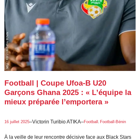
Football | Coupe Ufoa-B U20
Garçons Ghana 2025 : « L’équipe la
mieux préparée l’emportera »
, 
–
Victorin Turibio ATIKA
–
16 juillet 2025
Football
Football-Bénin
À la veille de leur rencontre décisive face aux Black Stars