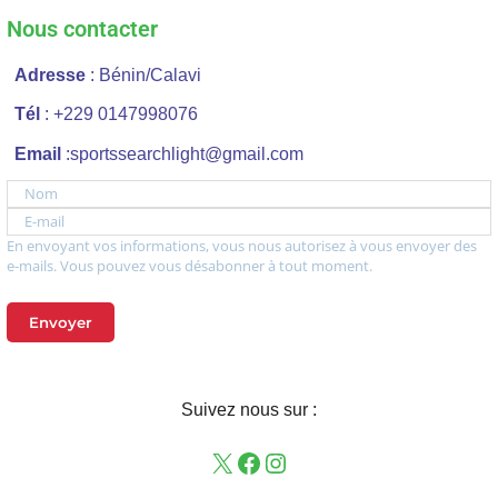
Nous contacter
Adresse
: Bénin/Calavi
Tél
: +229 0147998076
Email
:sportssearchlight@gmail.com
Nom
E-mail
En envoyant vos informations, vous nous autorisez à vous envoyer des
e-mails. Vous pouvez vous désabonner à tout moment.
Envoyer
Suivez nous sur :