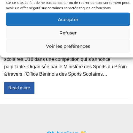
sur ce site. Le fait de ne pas consentir ou de retirer son consentement peut
avoir un effet négatif sur certaines caractéristiques et fonctions.
–
Victorin Turibio ATIKA
–
25 août 2025
Sport à la base
Accepter
Après le Championnat National Scolaire, place désormais
Refuser
à un évènement sportif inédit : la Ligue Nationale Scolaire
2025. Du 05 au 12 septembre prochain, la ville d’Abomey
Voir les préférences
accueillera les meilleures sélections départementales
scolaires U16 dans une compétition qui s’annonce
palpitante. Organisée par le Ministère des Sports du Bénin
à travers l’Office Béninois des Sports Scolaires…
Read more