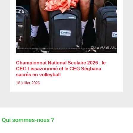
Championnat National Scolaire 2026 : le
CEG Lissazounmè et le CEG Ségbana
sacrés en volleyball
18 juillet 2026
Qui sommes-nous ?